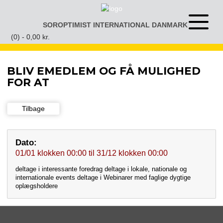
Gå
til
SOROPTIMIST INTERNATIONAL DANMARK
Åben
indhold
eller
(0) -
0,00
kr.
luk
menu
BLIV EMEDLEM OG FÅ MULIGHED
FOR AT
Tilbage
Dato:
01/01
klokken
00:00
til
31/12
klokken
00:00
deltage i interessante foredrag deltage i lokale, nationale og
internationale events deltage i Webinarer med faglige dygtige
oplægsholdere