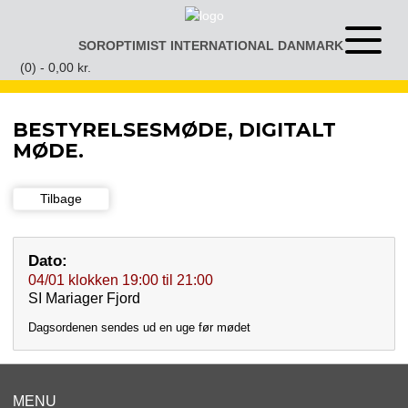
Gå
til
SOROPTIMIST INTERNATIONAL DANMARK
Åben
indhold
eller
(0) -
0,00
kr.
luk
menu
BESTYRELSESMØDE, DIGITALT
MØDE.
Tilbage
Dato:
04/01
klokken
19:00
til
21:00
SI Mariager Fjord
Dagsordenen sendes ud en uge før mødet
MENU