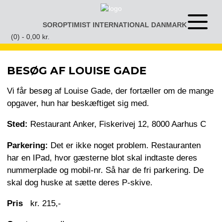
Gå
til
SOROPTIMIST INTERNATIONAL DANMARK
Åben
indhold
eller
(0) -
0,00
kr.
luk
menu
BESØG AF LOUISE GADE
Vi får besøg af Louise Gade, der fortæller om de mange
opgaver, hun har beskæftiget sig med.
Sted:
Restaurant Anker, Fiskerivej 12, 8000 Aarhus C
Parkering:
Det er ikke noget problem. Restauranten
har en IPad, hvor gæsterne blot skal indtaste deres
nummerplade og mobil-nr. Så har de fri parkering. De
skal dog huske at sætte deres P-skive.
Pris
kr. 215,-