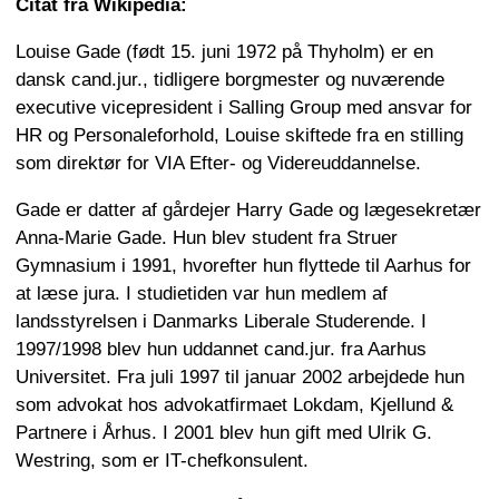
Citat fra Wikipedia:
Louise Gade (født 15. juni 1972 på Thyholm) er en
dansk cand.jur., tidligere borgmester og nuværende
executive vicepresident i Salling Group med ansvar for
HR og Personaleforhold, Louise skiftede fra en stilling
som direktør for VIA Efter- og Videreuddannelse.
Gade er datter af gårdejer Harry Gade og lægesekretær
Anna-Marie Gade. Hun blev student fra Struer
Gymnasium i 1991, hvorefter hun flyttede til Aarhus for
at læse jura. I studietiden var hun medlem af
landsstyrelsen i Danmarks Liberale Studerende. I
1997/1998 blev hun uddannet cand.jur. fra Aarhus
Universitet. Fra juli 1997 til januar 2002 arbejdede hun
som advokat hos advokatfirmaet Lokdam, Kjellund &
Partnere i Århus. I 2001 blev hun gift med Ulrik G.
Westring, som er IT-chefkonsulent.