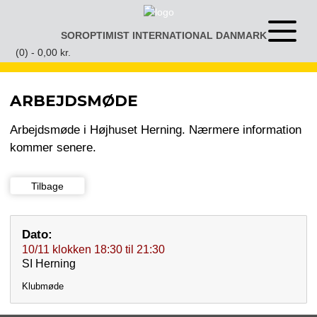
Gå
til
SOROPTIMIST INTERNATIONAL DANMARK
Åben
indhold
eller
(0) -
0,00
kr.
luk
menu
ARBEJDSMØDE
Arbejdsmøde i Højhuset Herning. Nærmere information
kommer senere.
Tilbage
Dato:
10/11
klokken
18:30
til
21:30
SI Herning
Klubmøde