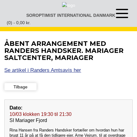
Gå
til
SOROPTIMIST INTERNATIONAL DANMARK
Åben
indhold
eller
(0) -
0,00
kr.
luk
menu
ÅBENT ARRANGEMENT MED
RANDERS HANDSKER. MARIAGER
SALTCENTER, MARIAGER
Se artikel i Randers Amtsavis her
Tilbage
Dato:
10/03
klokken
19:30
til
21:30
SI Mariager Fjord
Rina Hansen fra Randers Handsker fortæller om hvordan hun har
brugt 11 år på at få den tidligere ejer, Arne Vejrum, til at overdrage