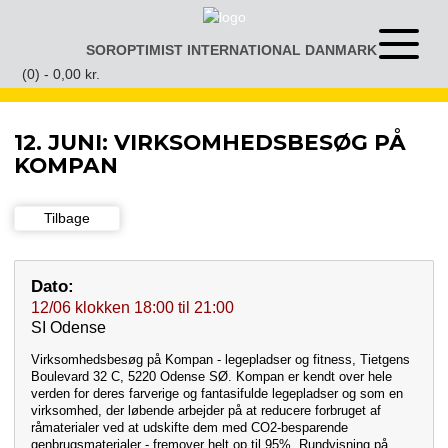
Gå
til
SOROPTIMIST INTERNATIONAL DANMARK
Åben
indhold
eller
(0) -
0,00
kr.
luk
menu
12. JUNI: VIRKSOMHEDSBESØG PÅ
KOMPAN
Tilbage
Dato:
12/06
klokken
18:00
til
21:00
SI Odense
Virksomhedsbesøg på Kompan - legepladser og fitness, Tietgens
Boulevard 32 C, 5220 Odense SØ. Kompan er kendt over hele
verden for deres farverige og fantasifulde legepladser og som en
virksomhed, der løbende arbejder på at reducere forbruget af
råmaterialer ved at udskifte dem med CO2-besparende
genbrugsmaterialer - fremover helt op til 95%. Rundvisning på