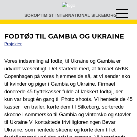
Gå
til
SOROPTIMIST INTERNATIONAL SILKEBORG
Åben
indhold
eller
luk
menu
FODTØJ TIL GAMBIA OG UKRAINE
Projekter
Vores indsamling af fodtøj til Ukraine og Gambia er
udvidet væsentligt. Det startede med, at firmaet ARKK
Copenhagen på vores hjemmeside så, at vi sender sko
til kvinder og piger i Gambia og Ukraine. Firmaet
donerede 45 flyttekasser fulde af lækkert fodtøj, der
kun var brugt én gang til Photo shoots. Vi hentede de 45
kasser i en trailer, kørte dem til Silkeborg, sorterede
skoene i sommersko til Gambia og vintersko og støvler
til Ukraine Vi kontaktede frivilligforeningen Bevar
Ukraine, som hentede skoene og kørte dem til et