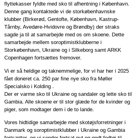
flyttekasser fyldte med sko til afhentning i København.
Denne gang kontaktede vi de storkøbenhavnske
klubber (Birkerød, Gentofte, København, Kastrup-
Tårnby, Avedøre-Hvidovre og Brøndby) der straks
sagde ja til at samarbejde med os om skoene. Dette
samarbejde mellem soroptimistklubberne i
Storkøbenhavn, Ukraine og i Silkeborg samt ARKK
Copenhagen fortsættes fremover.
Vi er så heldige og taknemmelige, for vi har her i 2025
fået doneret ca. 250 par fine nye sko fra Møller
Specialsko i Kolding .
Der er varme sko til Ukraine og sandaler og lette sko til
Gambia. Alle skoene er til stor glæde for de kvinder og
piger, som modtager dem i de to lande.
Vores hidtidige samarbejde med skotøjsforretninger i
Danmark og soroptimistklubber i Ukraine og Gambia
fortsætter, og vi sender fortsat nyt og godt fodtøj til