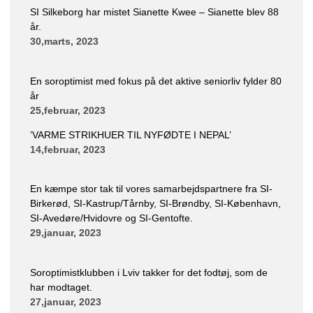
SI Silkeborg har mistet Sianette Kwee – Sianette blev 88
år.
30,marts, 2023
En soroptimist med fokus på det aktive seniorliv fylder 80
år
25,februar, 2023
’VARME STRIKHUER TIL NYFØDTE I NEPAL’
14,februar, 2023
En kæmpe stor tak til vores samarbejdspartnere fra SI-
Birkerød, SI-Kastrup/Tårnby, SI-Brøndby, SI-København,
SI-Avedøre/Hvidovre og SI-Gentofte.
29,januar, 2023
Soroptimistklubben i Lviv takker for det fodtøj, som de
har modtaget.
27,januar, 2023