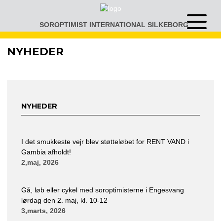
Gå
til
SOROPTIMIST INTERNATIONAL SILKEBORG
Åben
indhold
eller
luk
NYHEDER
menu
NYHEDER
I det smukkeste vejr blev støtteløbet for RENT VAND i
Gambia afholdt!
2,maj, 2026
Gå, løb eller cykel med soroptimisterne i Engesvang
lørdag den 2. maj, kl. 10-12
3,marts, 2026