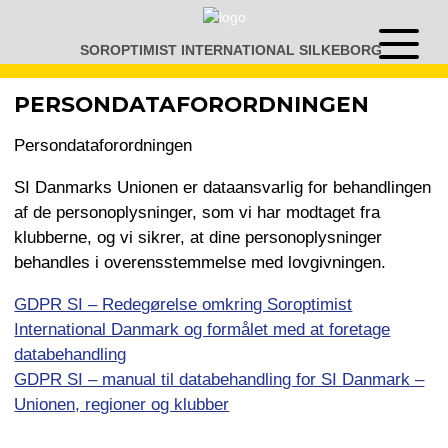
Gå
til
SOROPTIMIST INTERNATIONAL SILKEBORG
Åben
indhold
eller
luk
PERSONDATAFORORDNINGEN
menu
Persondataforordningen
SI Danmarks Unionen er dataansvarlig for behandlingen
af de personoplysninger, som vi har modtaget fra
klubberne, og vi sikrer, at dine personoplysninger
behandles i overensstemmelse med lovgivningen.
GDPR SI – Redegørelse omkring Soroptimist
International Danmark og formålet med at foretage
databehandling
GDPR SI – manual til databehandling for SI Danmark –
Unionen, regioner og klubber