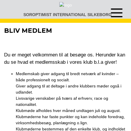
Gå
til
SOROPTIMIST INTERNATIONAL SILKEBORG
Åben
indhold
eller
luk
BLIV MEDLEM
menu
Du er meget velkommen til at besøge os. Herunder kan
du se hvad et medlemsskab i vores klub b.l.a giver!
Medlemskab giver adgang til bredt netværk af kvinder –
både professionelt og socialt.
Giver adgang til at deltage i andre klubbers møder også i
udlandet.
Livsvarige venskaber på tværs af erhverv, race og
nationalitet.
Klubmøde afholdes hver måned undtagen juli og august.
Klubmøderne har faste punkter og kan indeholde foredrag,
virksomhedsbesøg, planlægning o.lign.
Klubmøderne bestemmes af den enkelte klub, og indholdet