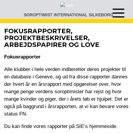
Gå
til
SOROPTIMIST INTERNATIONAL SILKEBORG
Åben
indhold
eller
luk
FOKUSRAPPORTER,
menu
PROJEKTBESKRIVELSER,
ARBEJDSPAPIRER OG LOVE
Fokusrapporter
Alle klubber i hele verden indberetter deres projekter til
en database i Geneve, og ud fra disse rapporter dannes
der hvert år en årsrapport med opgørelser over, hvor
mange penge verdens soroptimister har rejst og hvor
mange kvinder og piger, der i årets løb er hjulpet. Det er
også på baggrund i årsrapporten, at vi kan bevare vores
status FN.
Du kan finde vores rapporter på SIE’s hjemmeside.