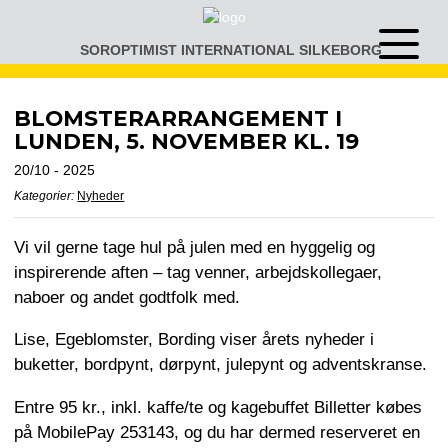
Gå
til
SOROPTIMIST INTERNATIONAL SILKEBORG
Åben
indhold
eller
luk
menu
BLOMSTERARRANGEMENT I
LUNDEN, 5. NOVEMBER KL. 19
20/10 - 2025
Kategorier:
Nyheder
Vi vil gerne tage hul på julen med en hyggelig og
inspirerende aften – tag venner, arbejdskollegaer,
naboer og andet godtfolk med.
Lise, Egeblomster, Bording viser årets nyheder i
buketter, bordpynt, dørpynt, julepynt og adventskranse.
Entre 95 kr., inkl. kaffe/te og kagebuffet Billetter købes
på MobilePay 253143, og du har dermed reserveret en