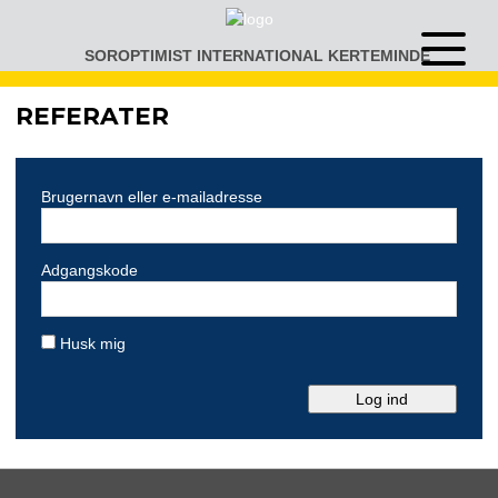
Gå
til
SOROPTIMIST INTERNATIONAL KERTEMINDE
Åben
indhold
eller
luk
REFERATER
menu
Brugernavn eller e-mailadresse
Adgangskode
Husk mig