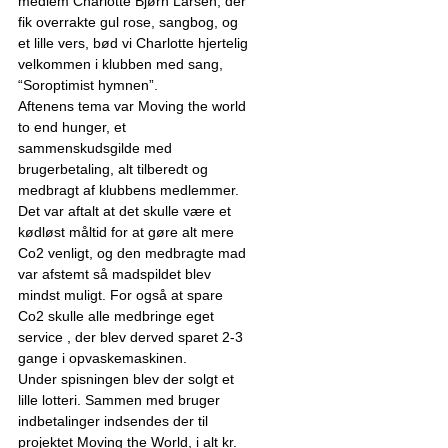
medlem Charlotte Bjørn Larsen, der
fik overrakte gul rose, sangbog, og
et lille vers, bød vi Charlotte hjertelig
velkommen i klubben med sang,
“Soroptimist hymnen”.
Aftenens tema var Moving the world
to end hunger, et
sammenskudsgilde med
brugerbetaling, alt tilberedt og
medbragt af klubbens medlemmer.
Det var aftalt at det skulle være et
kødløst måltid for at gøre alt mere
Co2 venligt, og den medbragte mad
var afstemt så madspildet blev
mindst muligt. For også at spare
Co2 skulle alle medbringe eget
service , der blev derved sparet 2-3
gange i opvaskemaskinen.
Under spisningen blev der solgt et
lille lotteri. Sammen med bruger
indbetalinger indsendes der til
projektet Moving the World, i alt kr.