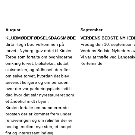
August
September
KLUBMØDE/FØDSELSDAGSMØDE
VERDENS BEDSTE NYHED
Birte Høgh bød velkommen på
Fredag den 10. september, 
torvet i Nyborg, gav ordet til Kirsten
Verdens Bedste Nyheders av
Torpe som fortalte om bygningerne
Vi var at træffe ved Langes
omkring torvet, biblioteket, slottet,
Kerteminde.
slotsmøllen, og rådhuset, derefter
om selve torvet, hvordan det blev
anvendt tidligere og om perioden
hvor der var parkeringsplads indtil i
dag hvor det står nyrestaureret som
et åndehul midt i byen.
Kirsten fortalte om nummererede
brosten der er kommet frem under
renoveringen og om relieffer der er
nedlagt mellem nye sten, et meget
fint og interessant indlæg.