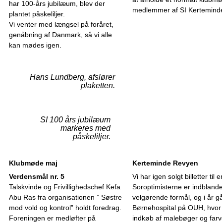
har 100-års jubilæum, blev der
medlemmer af SI Kertemind
plantet påskeliljer.
Vi venter med længsel på foråret,
genåbning af Danmark, så vi alle
kan mødes igen.
Hans Lundberg, afslører
plaketten.
SI 100 års jubilæum
markeres med
påskeliljer.
Klubmøde maj
Kerteminde Revyen
Verdensmål nr. 5
Vi har igen solgt billetter ti
Talskvinde og Frivillighedschef Kefa
Soroptimisterne er indblandet
Abu Ras fra organisationen ” Søstre
velgørende formål, og i år g
mod vold og kontrol” holdt foredrag.
Børnehospital på OUH, hvor p
Foreningen er medløfter på
indkøb af malebøger og farv