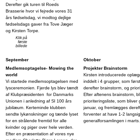
Derefter gik turen til Roeds
Brasserie hvor vi fejrede vores 31
års fødselsdag, vi modtog dejlige
fødselsdags gaver fra Tove Jæger
og Kirsten Torpe.
Klik på
første
billede
September
Oktober
Medlemsoptagelse- Mowing the
Projekter Brainstorm
world
Kirsten introducerede oplægge
Vi startede medlemsoptagelsen med
inddelt i 4 grupper, som før
lysceremonien. Fjerde lys blev tændt
derefter brainstorm, og priori
af Klubpræsidenten for Danmarks
Efter aftenens brainstorm, b
Unionen i anledning af SI 100 års
prioriteringsliste, som blive
jubilæum. Kerteminde klubben
januar, og fremlægges deref
sendte lykønskninger og tænde lyset
forventer at have 1-2 langsigt
for en strålende fremtid for alle
generalforsamlingen i marts.
kvinder og piger over hele verden.
Efter en præsentation af vores nye