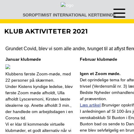
Gå
til
SOROPTIMIST INTERNATIONAL KERTEMINDE
Åben
indhold
eller
luk
KLUB AKTIVITETER 2021
menu
Grundet Covid, blev vi som alle andre, tvunget til at aflyst fle
Januar klubmøde
Februar klubmøde
Igen et Zoom møde.
Klubbens første Zoom-møde, med
Det oprindelige tema for a
22 personer på skærmen.
trivsel (Verdensmål nr. 3) læ
Under Kistens kyndige ledelse, blev
Bedste Nyheder omhandlende
første Zoom møde afholdt, Ulla
af prævention.
afholdt Lysceremoni, Kirsten læste
Læs artikel
.Brunviger opskrif
idealerne op. Anette afholdt 3 min.,
I anledningen af SI 100-års 
der handlede om arbejdsdagen i en
venskabsklub SI Buxton i E
Corona tid.
Buxton bad os sende to Dans
Vi er klar til kommende virtuelle
ene blev selvfølgelig en brun
klubmøder, et godt alternativ når vi