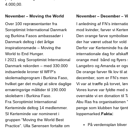
4.000,00.
November – Moving the World
November – December – Vi
Over 100 repræsentanter fra
I anledning af FN’s internati
Soroptimist International Danmark
mod kvinder, farver vi Kert
og Burkina Fasos ambassadør i
Den orange farve symbolisere
Danmark deltog i det årlige
der har været udsat for vold
inspirationsmøde – Moving the
Derfor var Kerteminde fra 
World to End Hunger.
internationale dag for afskaf
I 2021 slog Soroptimist International
orange med bånd og flyers 
Danmark rekorden – med 330.000
Langebro og Amanda er også
indsamlede kroner til WFP’s
De orange farver fik lov til a
skolemadsprogram i Burkina Faso,
december, som er FN’s men
hvilket gør det muligt at sikre daglige
Vi var at træffe på torvet, l
ernæringsrige måltider til 190.000
Vores kurve var fyldte med s
skolebørn i Burkina Faso.
overrakte vi en donation til 
Fra Soroptimist International
Abu Ras fra organisationen 
Kerteminde deltog 14 medlemmer.
penge som klubben har tjent
SI Kerteminde var nomineret i
loppemarked.
Fakta:
gruppen “Moving the World Best
På verdensplan bliver 
Practice”. Ulla Sørensen fortalte om