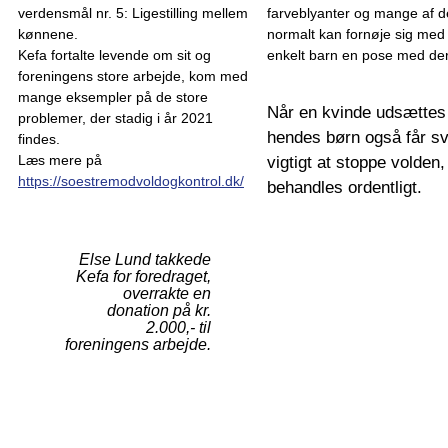
verdensmål nr. 5: Ligestilling mellem
farveblyanter og mange af d
kønnene.
normalt kan fornøje sig med 
Kefa fortalte levende om sit og
enkelt barn en pose med der
foreningens store arbejde, kom med
mange eksempler på de store
Når en kvinde udsættes f
problemer, der stadig i år 2021
hendes børn også får svæ
findes.
Læs mere på
vigtigt at stoppe volden,
https://soestremodvoldogkontrol.dk/
behandles ordentligt.
Else Lund takkede
Kefa for foredraget,
overrakte en
donation på kr.
2.000,- til
foreningens arbejde.