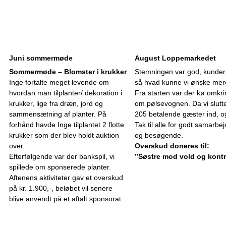
Juni sommermøde
August Loppemarkedet
Sommermøde – Blomster i krukker
Stemningen var god, kundern
Inge fortalte meget levende om
så hvad kunne vi ønske me
hvordan man tilplanter/ dekoration i
Fra starten var der kø omkr
krukker, lige fra dræn, jord og
om pølsevognen. Da vi slutted
sammensætning af planter. På
205 betalende gæster ind, o
forhånd havde Inge tilplantet 2 flotte
Tak til alle for godt samarbe
krukker som der blev holdt auktion
og besøgende.
over.
Overskud doneres til:
Efterfølgende var der bankspil, vi
”Søstre mod vold og kontr
spillede om sponserede planter.
Aftenens aktiviteter gav et overskud
på kr. 1.900,-, beløbet vil senere
blive anvendt på et aftalt sponsorat.