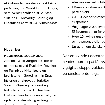
eller seksuel vold i løb
et klubmøde hvor der var sat fokus
I Danmark udsættes 38
på Moving the World to End Hunger,
partnervold.
samt verdensmålene nr. 2. Stop
Ca. 10 kvinder dræbes 
Sult, nr.12. Ansvarligt Forbrug og
ekspartner.
Produktion samt nr.13. Klimaindsats.
Årligt tager 2.000 kvi
55% været udsat for vo
Hver 10. kvinde under 
en nuværende eller tid
Én ud af fem danske k
November
Når en kvinde udsættes f
KLUBMØDE-JULEMØDE
Arendse Wulff-Jørgensen, der er
hendes børn også får svæ
sognepræst ved Rynkeby, Revninge
vigtigt at stoppe volden,
og Rønninge kirke, læste en
behandles ordentligt.
julehistorie – Spred lys min Engel –
historien er skrevet af forfatter
Svende Grøn og redigeret og
forkortet af Hanne Jul Jakobsen.
Historien handler om en engel , der
opdager at der stadig er brug for
den. Hun knyttede andre