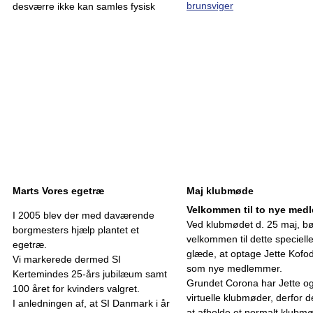
brunsviger
desværre ikke kan samles fysisk
Marts Vores egetræ
Maj klubmøde
Velkommen til to nye med
I 2005 blev der med daværende
Ved klubmødet d. 25 maj, b
borgmesters hjælp plantet et
velkommen til dette speciell
egetræ.
glæde, at optage Jette Kofo
Vi markerede dermed SI
som nye medlemmer.
Kertemindes 25-års jubilæum samt
Grundet Corona har Jette og
100 året for kvinders valgret.
virtuelle klubmøder, derfor de
I anledningen af, at SI Danmark i år
at afholde et normalt klubmø