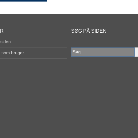
ER
SØG PÅ SIDEN
 siden
Søg
g som bruger
efter: