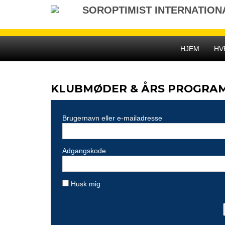
Gå
SOROPTIMIST INTERNATION
til
indhold
HJEM
HV
KLUBMØDER & ÅRS PROGRA
Brugernavn eller e-mailadresse
Adgangskode
Husk mig