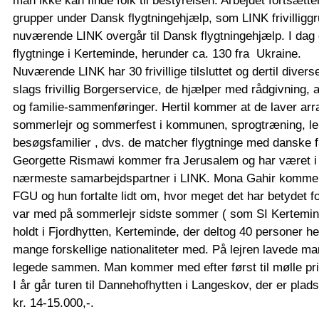
man ikke kan finde folk til bestyrelsen. Arbejdet fortsætt
grupper under Dansk flygtningehjælp, som LINK frivilligg
nuværende LINK overgår til Dansk flygtningehjælp. I dag
flygtninge i Kerteminde, herunder ca. 130 fra Ukraine.
Nuværende LINK har 30 frivillige tilsluttet og dertil diver
slags frivillig Borgerservice, de hjælper med rådgivning,
og familie-sammenføringer. Hertil kommer at de laver a
sommerlejr og sommerfest i kommunen, sprogtræning, le
besøgsfamilier , dvs. de matcher flygtninge med danske f
Georgette Rismawi kommer fra Jerusalem og har været i 
nærmeste samarbejdspartner i LINK. Mona Gahir kommer f
FGU og hun fortalte lidt om, hvor meget det har betydet f
var med på sommerlejr sidste sommer ( som SI Kertemin
holdt i Fjordhytten, Kerteminde, der deltog 40 personer he
mange forskellige nationaliteter med. På lejren lavede m
legede sammen. Man kommer med efter først til mølle pri
I år går turen til Dannehofhytten i Langeskov, der er plads
kr. 14-15.000,-.