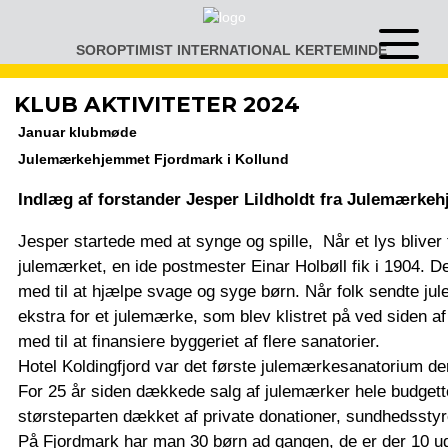
Gå
til
SOROPTIMIST INTERNATIONAL KERTEMINDE
Åben
indhold
eller
luk
KLUB AKTIVITETER 2024
menu
Januar klubmøde
Julemærkehjemmet Fjordmark i Kollund
Indlæg af forstander Jesper Lildholdt fra Julemærke
Jesper startede med at synge og spille, Når et lys bliver
julemærket, en ide postmester Einar Holbøll fik i 1904. De
med til at hjælpe svage og syge børn. Når folk sendte jule
ekstra for et julemærke, som blev klistret på ved siden 
med til at finansiere byggeriet af flere sanatorier.
Hotel Koldingfjord var det første julemærkesanatorium de
For 25 år siden dækkede salg af julemærker hele budgettet,
størsteparten dækket af private donationer, sundhedsst
På Fjordmark har man 30 børn ad gangen, de er der 10 ug