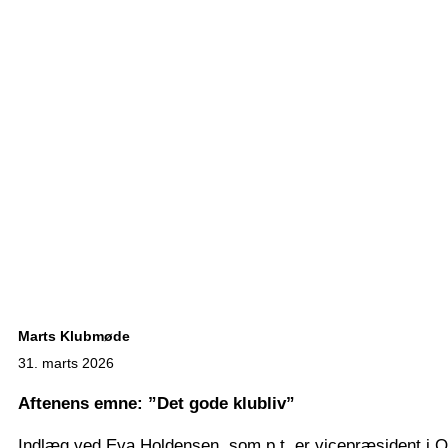
Marts Klubmøde
31. marts 2026
Aftenens emne: ”Det gode klubliv”
Indlæg ved Eva Holdensen, som p.t. er vicepræsident i O