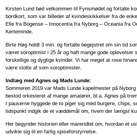
Kirsten Lund bød velkommen til Fynsmødet og fortalte ko
bordkort, som var billeder af kvindeskikkelser fra de enk
Elle fra Bogense – Innocentia fra Nyborg – Oceania fra 
Kerteminde.
Birte Høg holdt 3 min. og fortalte begejstret om sin tid so
været soroptimist i 25 år og haft mange gode oplevels
forskellige og dygtige kvinder. Vi har meget at rose hinan
være stolte af som soroptimister.
Indlæg med Agnes og Mads Lunde:
Sommeren 2019 var Mads Lunde kapelmester på Nyborg Vo
bestod orkesteret af mange amatører, bl.a. Agnes på tro
I pauserne hyggede de to piger sig med burgere, chips, s
tidspunkt indgik de et væddemål om, hvem der længst kunn
Her begynder historien eller mareridtet om, hvordan et 
udvikle sig til en farlig spiseforstyrrelse.