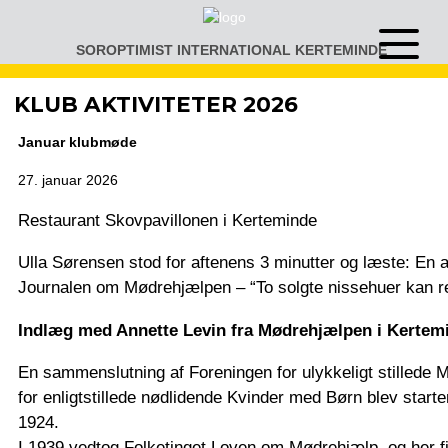
Gå
til
SOROPTIMIST INTERNATIONAL KERTEMINDE
Åben
indhold
eller
luk
KLUB AKTIVITETER 2026
menu
Januar klubmøde
27. januar 2026
Restaurant Skovpavillonen i Kerteminde
Ulla Sørensen stod for aftenens 3 minutter og læste: En ar
Journalen om Mødrehjælpen – “To solgte nissehuer kan re
Indlæg med Annette Levin fra Mødrehjælpen i Kertem
En sammenslutning af Foreningen for ulykkeligt stillede
for enligtstillede nødlidende Kvinder med Børn blev star
1924.
I 1939 vedtog Folketinget Loven om Mødrehjælp, og her 