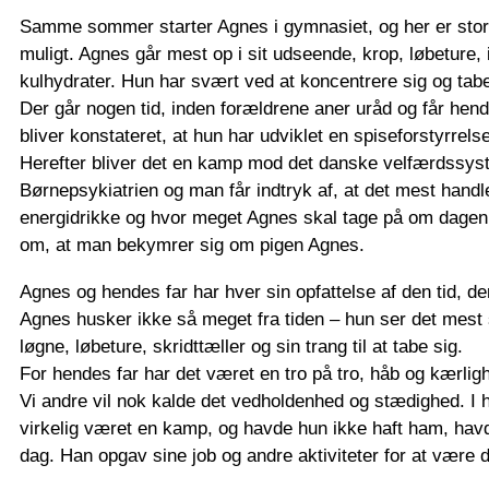
Samme sommer starter Agnes i gymnasiet, og her er store 
muligt. Agnes går mest op i sit udseende, krop, løbeture, 
kulhydrater. Hun har svært ved at koncentrere sig og tab
Der går nogen tid, inden forældrene aner uråd og får hende
bliver konstateret, at hun har udviklet en spiseforstyrrelse
Herefter bliver det en kamp mod det danske velfærdssyst
Børnepsykiatrien og man får indtryk af, at det mest handl
energidrikke og hvor meget Agnes skal tage på om dagen.
om, at man bekymrer sig om pigen Agnes.
Agnes og hendes far har hver sin opfattelse af den tid, der
Agnes husker ikke så meget fra tiden – hun ser det mes
løgne, løbeture, skridttæller og sin trang til at tabe sig.
For hendes far har det været en tro på tro, håb og kærli
Vi andre vil nok kalde det vedholdenhed og stædighed. I h
virkelig været en kamp, og havde hun ikke haft ham, havd
dag. Han opgav sine job og andre aktiviteter for at være d