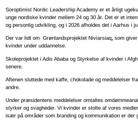
Soroptimist Nordic Leadership Academy er et årligt ugek
unge nordiske kvinder mellem 24 og 30 år. Det er et intens
og personlig udvikling, og i 2026 afholdes det i Aarhus i j
Der var lidt om Grønlandsprojektet Niviarsiaq
,
som giver 
kvinder under uddannelse.
Skoleprojektet i Adis Ababa og Styrkelse af kvinder i Af
senere.
Aftenen sluttede med kaffe, chokolade og meddelelser fr
andre.
Under præsidentens meddelelser omtaltes omdømmeanal
styrker og svagheder. Vi kvinder er stolte af vores med
især på områder som branding og kommunikation er der gr