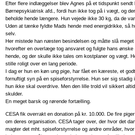
Efter flere indlæggelser blev Agnes på et tidspunkt sendt 
Børnepsykiatrisk afd., fordi hun ikke tog på i vægt, og d
beholde hende længere. Hun vejede ikke 30 kg, da de va
Uden at tænke fyldte Mads hende med energidrikke, så hu
selv.
Her mistede han næsten besindelsen og måtte slå meget h
hvorefter en overlæge tog ansvaret og fulgte hans ønske
hende, og der skulle ikke tales om kostplaner og vægt. H
stille roligt over en lang periode.
I dag er hun en køn ung pige, har fået en kæreste, et godt
fornuftigt syn på en spiseforstyrrelse. Hun ser sig stadig 
hun ikke skal overdrive. Men den lille trold vil sikkert alt
skulder.
En meget barsk og rørende fortælling.
CESA fik overrakt en donation på kr. 10.000. De fire piger
om deres organisation. CESA tager over, der hvor det da
magter det mht. spiseforstyrrelse og andre områder, hvor 