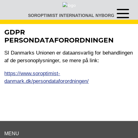
Gå
til
SOROPTIMIST INTERNATIONAL NYBORG
Åben
indhold
eller
luk
GDPR
menu
PERSONDATAFORORDNINGEN
SI Danmarks Unionen er dataansvarlig for behandlingen
af de personoplysninger, se mere på link:
https://www.soroptimist-
danmark.dk/persondataforordningen/
MENU