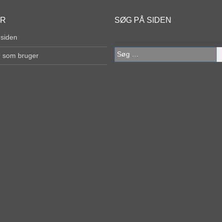
ER
SØG PÅ SIDEN
 siden
Søg
g som bruger
efter: