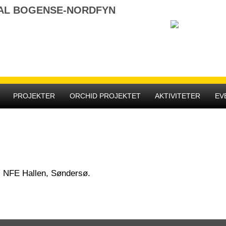
NAL BOGENSE-NORDFYN
SOROPTIV
Science in action, 
Empowering Women 
Strengthening the 
Strategy for Youth
Regaining Control 
PROJEKTER
ORCHID PROJEKTET
AKTIVITETER
EV
i NFE Hallen, Søndersø.