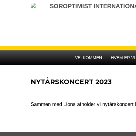
Gå
SOROPTIMIST INTERNATIO
til
indhold
VELKOMMEN
HVEM ER VI
NYTÅRSKONCERT 2023
Sammen med Lions afholder vi nytårskoncert 