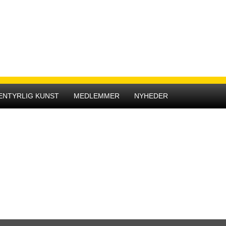
OICEBLOG
enabling us to chart a sustainable and equitable future for all
Scientists in Policymaking for Sustainable Development
Transformation, Resilience, and Financing of Education
 Learning and Work in the Water Sector
of Our Future, Shaped by the Opportunities Offered by AI
Hovedmenu
ENTYRLIG KUNST
MEDLEMMER
NYHEDER