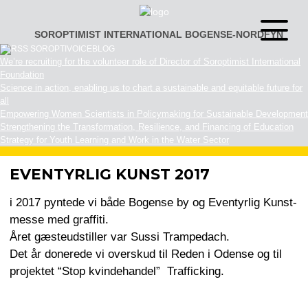
Gå
til
SOROPTIMIST INTERNATIONAL BOGENSE-NORDFYN
Åben
indhold
eller
SOROPTIVOICEBLOG
luk
We’re recruiting for the volunteer role of Director of Soroptimist International
menu
Foundation
Science in action, enabling us to chart a sustainable and equitable future for
all
Empowering Women Scientists in Policymaking for Sustainable Development
Strengthening the Transformation, Resilience, and Financing of Education
Strategy for Youth Learning and Work in the Water Sector
EVENTYRLIG KUNST 2017
i 2017 pyntede vi både Bogense by og Eventyrlig Kunst-
messe med graffiti.
Året gæsteudstiller var Sussi Trampedach.
Det år donerede vi overskud til Reden i Odense og til
projektet “Stop kvindehandel” Trafficking.