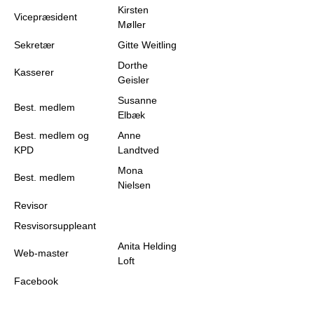
Kirsten
Vicepræsident
Møller
Sekretær
Gitte Weitling
Dorthe
Kasserer
Geisler
Susanne
Best. medlem
Elbæk
Best. medlem og
Anne
KPD
Landtved
Mona
Best. medlem
Nielsen
Revisor
Resvisorsuppleant
Anita Helding
Web-master
Loft
Facebook