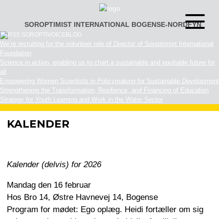
Gå
til
SOROPTIMIST INTERNATIONAL BOGENSE-NORDFYN
Åben
indhold
eller
SOROPTIVOICEBLOG
luk
We’re recruiting for the volunteer role of Director of Soroptimist International
menu
Foundation
Science in action, enabling us to chart a sustainable and equitable future for
all
Empowering Women Scientists in Policymaking for Sustainable Development
Strengthening the Transformation, Resilience, and Financing of Education
Strategy for Youth Learning and Work in the Water Sector
KALENDER
Kalender (delvis) for 2026
Mandag den 16 februar
Hos Bro 14, Østre Havnevej 14, Bogense
Program for mødet: Ego oplæg. Heidi fortæller om sig