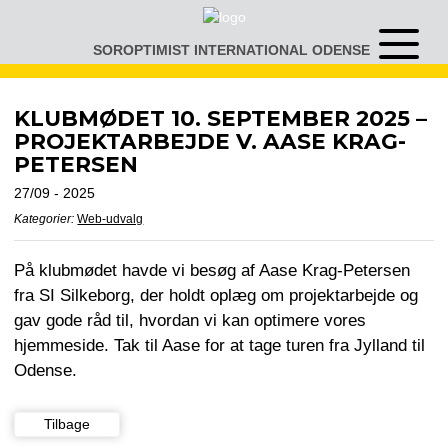
Gå
til
SOROPTIMIST INTERNATIONAL ODENSE
Åben
indhold
eller
luk
menu
KLUBMØDET 10. SEPTEMBER 2025 –
PROJEKTARBEJDE V. AASE KRAG-
PETERSEN
27/09 - 2025
Kategorier:
Web-udvalg
På klubmødet havde vi besøg af Aase Krag-Petersen
fra SI Silkeborg, der holdt oplæg om projektarbejde og
gav gode råd til, hvordan vi kan optimere vores
hjemmeside. Tak til Aase for at tage turen fra Jylland til
Odense.
Tilbage