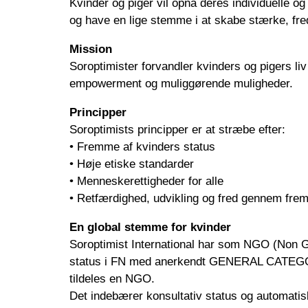
Kvinder og piger vil opnå deres individuelle og 
og have en lige stemme i at skabe stærke, fre
Mission
Soroptimister forvandler kvinders og pigers l
empowerment og muliggørende muligheder.
Principper
Soroptimists principper er at stræbe efter:
• Fremme af kvinders status
• Høje etiske standarder
• Menneskerettigheder for alle
• Retfærdighed, udvikling og fred gennem fremm
En global stemme for kvinder
Soroptimist International har som NGO (Non G
status i FN med anerkendt GENERAL CATEGORY,
tildeles en NGO.
Det indebærer konsultativ status og automatisk 