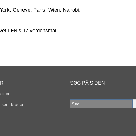
York, Geneve, Paris, Wien, Nairobi,
evet i FN’s 17 verdensmål.
ER
SØG PÅ SIDEN
 siden
Søg
g som bruger
efter: