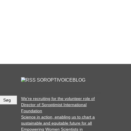
SOROPTIVOICEBLOG
We’re recruiting for the volunteer role of
Director of Soroptimist International
Foundation
Science in action, enabling us to chart a
sustainable and equitable future for all
Empowering Women Scientists in