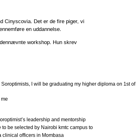
d Cinyscovia. Det er de fire piger, vi
gennemføre en uddannelse.
 nedennævnte workshop. Hun skrev
 Soroptimists, I will be graduating my higher diploma on 1st of
n me
Soroptimist’s leadership and mentorship
e to be selected by Nairobi kmtc campus to
 clinical officers in Mombasa