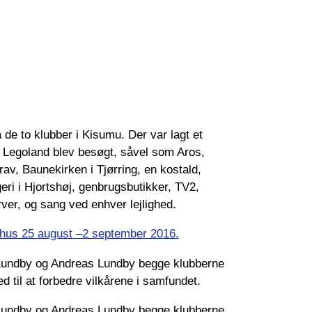
 de to klubber i Kisumu. Der var lagt et
å Legoland blev besøgt, såvel som Aros,
v, Baunekirken i Tjørring, en kostald,
eri i Hjortshøj, genbrugsbutikker, TV2,
ver, og sang ved enhver lejlighed.
arhus 25 august –2 september 2016.
Lundby og Andreas Lundby begge klubberne
 til at forbedre vilkårene i samfundet.
Lundby og Andreas Lundby begge klubberne