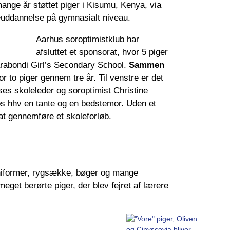
ange år støttet piger i Kisumu, Kenya, via
euddannelse på gymnasialt niveau.
Aarhus soroptimistklub har
afsluttet et sponsorat, hvor 5 piger
rabondi Girl’s Secondary School.
Sammen
or to piger gennem tre år. Til venstre er det
 ses skoleleder og soroptimist Christine
os hhv en tante og en bedstemor. Uden et
at gennemføre et skoleforløb.
niformer, rygsække, bøger og mange
 meget berørte piger, der blev fejret af lærere