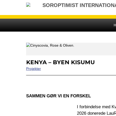
Gå
SOROPTIMIST INTERNATION
til
indhold
KENYA – BYEN KISUMU
Projekter
SAMMEN GØR VI EN FORSKEL
I forbindelse med K
2026 donerede LauRie