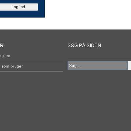
ER
SØG PÅ SIDEN
 siden
Søg
g som bruger
efter: