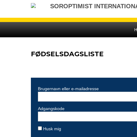
Gå
SOROPTIMIST INTERNATION
til
indhold
FØDSELSDAGSLISTE
Brugernavn eller e-mailadresse
Adgangskode
Husk mig