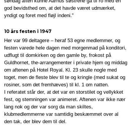
søndag aften kunne Aarhus søstrene gå til ro med en
god bevidsthed om, at det havde været udmærket,
yndigt og foret med fløjl indeni.”
10 års festen i 1947
Her var 99 deltagere – heraf 53 egne medlemmer, og
festen varede hele dagen med morgenmad på konditori,
udflugt til domkirken og den gamle by, frokost på
Guldhornet, the-arrangementer i private hjem og middag
om aftenen på Hotel Royal. Kl. 23 skulle nogle med
toget, men de fleste blev til te og kringle (med sukat og
rosiner, som det fremhæves) til kl. 1 om natten.
I referatet står der, at det var en storstilet og vellykket
fest, og stemningen var animeret. Aftenen var ikke nær
lang nok og der var sorg da man skiltes,
klubmedlemmerne var samtidig beskæmmet over al
den tak, der blev dem til del.