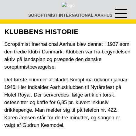
Gå
til
SOROPTIMIST INTERNATIONAL AARHUS
Åben
indhold
eller
luk
KLUBBENS HISTORIE
menu
Soroptimist Inernational Aarhus blev dannet i 1937 som
den tredie klub i Danmark. Klubben var fra begyndelsen
aktiv på landsplan og prægede den danske
soroptimistbevægelse.
Det første nummer af bladet Soroptima udkom i januar
1946. Her indkalder Aarhusklubben til Nytårsfest på
Hotel Royal. Der serveredes ifølge artiklen torsk,
ostesnitter og kaffe for 6,85 pr. kuvert inklusiv
drikkepenge. Man melder sig til på telefon nr. 422.
Karen Jensen står for de tre minutter, og sangen er
valgt af Gudrun Kesmodel.