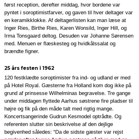
først reception, derefter middag, hvor bordene var
pyntet i soroptimistfarver, og gaven til hver deltager var
en keramikklokke. Af deltagerlisten kan man læse at
Inger Ries, Birthe Ries, Karen Wonsild, Inger Hill, og
Irma Tonsgaard deltog. Desuden var Johanne Sørensen
med. Menuen er flæskesteg og hvidkålssalat og
brændte figner.
25 års festen i 1962
120 festklædte soroptimister fra ind- og udland er med
på Hotel Royal. Gæsterne fra Holland kom dog ikke på
grund af prinsesse Wilhelminas begravelse. Tre gange
under middagen flyttede Aarhus søstrene fire pladser til
højre og fik på den måde talt med rigtig mange.
Koncertsangerinde Gudrun Kesmodel optrådte. Og
referenten slutter sin beskrivelse af den dejlige
begivenhed således: “Da de sidste gæster var rejst