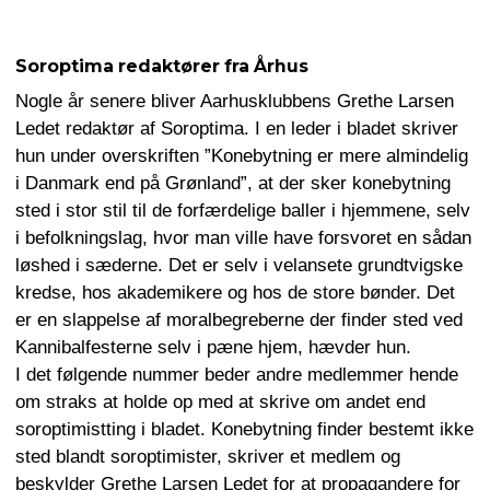
Soroptima redaktører fra Århus
Nogle år senere bliver Aarhusklubbens Grethe Larsen
Ledet redaktør af Soroptima. I en leder i bladet skriver
hun under overskriften ”Konebytning er mere almindelig
i Danmark end på Grønland”, at der sker konebytning
sted i stor stil til de forfærdelige baller i hjemmene, selv
i befolkningslag, hvor man ville have forsvoret en sådan
løshed i sæderne. Det er selv i velansete grundtvigske
kredse, hos akademikere og hos de store bønder. Det
er en slappelse af moralbegreberne der finder sted ved
Kannibalfesterne selv i pæne hjem, hævder hun.
I det følgende nummer beder andre medlemmer hende
om straks at holde op med at skrive om andet end
soroptimistting i bladet. Konebytning finder bestemt ikke
sted blandt soroptimister, skriver et medlem og
beskylder Grethe Larsen Ledet for at propagandere for