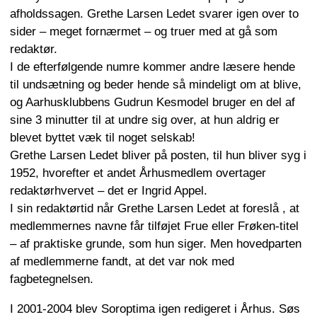
afholdssagen. Grethe Larsen Ledet svarer igen over to
sider – meget fornærmet – og truer med at gå som
redaktør.
I de efterfølgende numre kommer andre læsere hende
til undsætning og beder hende så mindeligt om at blive,
og Aarhusklubbens Gudrun Kesmodel bruger en del af
sine 3 minutter til at undre sig over, at hun aldrig er
blevet byttet væk til noget selskab!
Grethe Larsen Ledet bliver på posten, til hun bliver syg i
1952, hvorefter et andet Århusmedlem overtager
redaktørhvervet – det er Ingrid Appel.
I sin redaktørtid når Grethe Larsen Ledet at foreslå , at
medlemmernes navne får tilføjet Frue eller Frøken-titel
– af praktiske grunde, som hun siger. Men hovedparten
af medlemmerne fandt, at det var nok med
fagbetegnelsen.
I 2001-2004 blev Soroptima igen redigeret i Århus. Søs