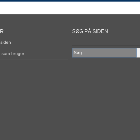
ER
SØG PÅ SIDEN
 siden
Søg
g som bruger
efter: