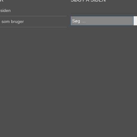
 siden
Søg
g som bruger
efter: