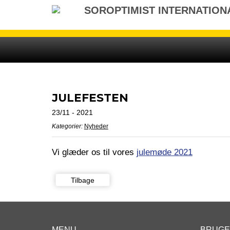
Gå
SOROPTIMIST INTERNATION
til
indhold
JULEFESTEN
23/11 - 2021
Kategorier:
Nyheder
Vi glæder os til vores
julemøde 2021
Tilbage
MENU
BRUG