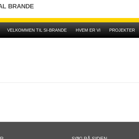
AL BRANDE
VELKOMMEN TIL SI-BRANDE
HVEM ER VI
PROJEKTER
ER
SØG PÅ SIDEN