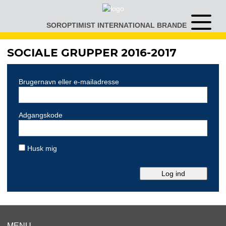
Gå
til
SOROPTIMIST INTERNATIONAL BRANDE
Åben
indhold
eller
luk
SOCIALE GRUPPER 2016-2017
menu
Brugernavn eller e-mailadresse
Adgangskode
Husk mig
MENU