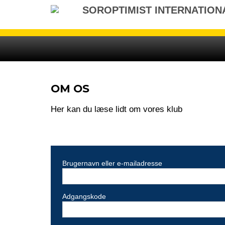
Gå
SOROPTIMIST INTERNATION
til
indhold
OM OS
Her kan du læse lidt om vores klub
Brugernavn eller e-mailadresse
Adgangskode