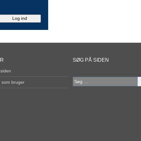
ER
SØG PÅ SIDEN
 siden
Søg
g som bruger
efter: