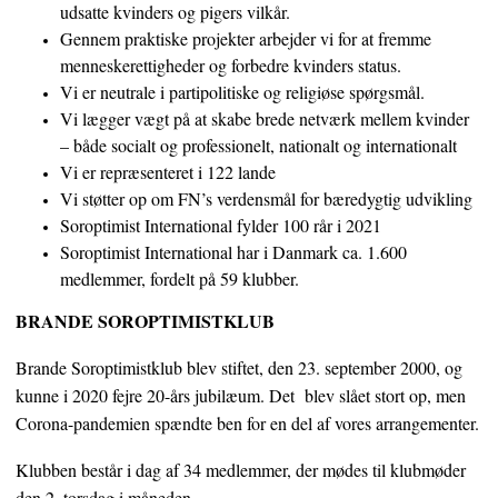
udsatte kvinders og pigers vilkår.
Gennem praktiske projekter arbejder vi for at fremme
menneskerettigheder og forbedre kvinders status.
Vi er neutrale i partipolitiske og religiøse spørgsmål.
Vi lægger vægt på at skabe brede netværk mellem kvinder
– både socialt og professionelt, nationalt og internationalt
Vi er repræsenteret i 122 lande
Vi støtter op om FN’s verdensmål for bæredygtig udvikling
Soroptimist International fylder 100 rår i 2021
Soroptimist International har i Danmark ca. 1.600
medlemmer, fordelt på 59 klubber.
BRANDE SOROPTIMISTKLUB
Brande Soroptimistklub blev stiftet, den 23. september 2000, og
kunne i 2020 fejre 20-års jubilæum. Det blev slået stort op, men
Corona-pandemien spændte ben for en del af vores arrangementer.
Klubben består i dag af 34 medlemmer, der mødes til klubmøder
den 2. torsdag i måneden.