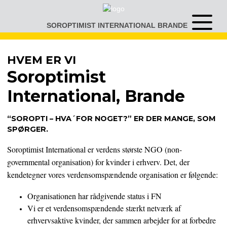
Gå
til
SOROPTIMIST INTERNATIONAL BRANDE
Åben
indhold
eller
luk
menu
HVEM ER VI
Soroptimist
International, Brande
“SOROPTI – HVA´FOR NOGET?” ER DER MANGE, SOM
SPØRGER.
Soroptimist International er verdens største NGO (non-
governmental organisation) for kvinder i erhverv. Det, der
kendetegner vores verdensomspændende organisation er følgende:
Organisationen har rådgivende status i FN
Vi er et verdensomspændende stærkt netværk af
erhvervsaktive kvinder, der sammen arbejder for at forbedre