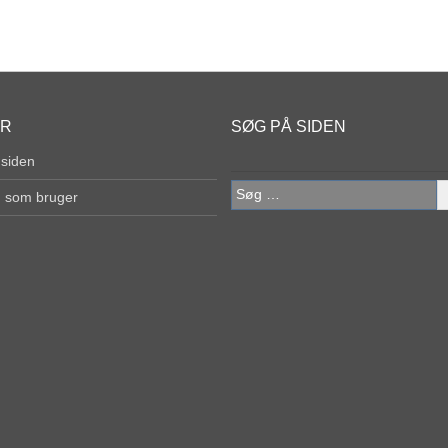
ER
SØG PÅ SIDEN
 siden
Søg
g som bruger
efter: