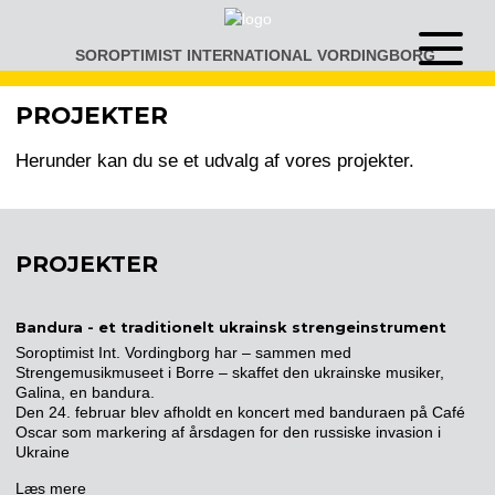
Gå
til
SOROPTIMIST INTERNATIONAL VORDINGBORG
Åben
indhold
eller
luk
PROJEKTER
menu
Herunder kan du se et udvalg af vores projekter.
PROJEKTER
Bandura - et traditionelt ukrainsk strengeinstrument
Soroptimist Int. Vordingborg har – sammen med
Strengemusikmuseet i Borre – skaffet den ukrainske musiker,
Galina, en bandura.
Den 24. februar blev afholdt en koncert med banduraen på Café
Oscar som markering af årsdagen for den russiske invasion i
Ukraine
Læs mere