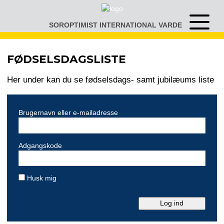
Gå
til
SOROPTIMIST INTERNATIONAL VARDE
Åben
indhold
eller
luk
menu
FØDSELSDAGSLISTE
Her under kan du se fødselsdags- samt jubilæums liste
Brugernavn eller e-mailadresse
Adgangskode
Husk mig