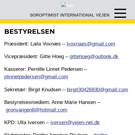
Gå
til
SOROPTIMIST INTERNATIONAL VEJEN
Åben
indhold
eller
luk
BESTYRELSEN
menu
Præsident: Laila Voxnæs –
lvoxnaes@gmail.com
Vicepræsident: Gitte Hoeg –
gittehoeg@outlook.dk
Kasserer: Pernille Linnet Pedersen –
plinnetpedersen@gmail.com
Sekretær: Birgit Knudsen –
birgit30426930@gmail.com
Bestyrelsesmedlem: Anne Marie Hansen –
gronvangen8@hotmail.com
KPD: Ulla Iversen –
iversen@vejen-net.dk