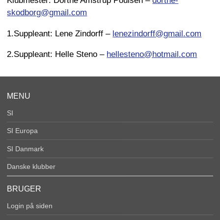
Klubmester: Dorthe Amstrup Poulsen –
dorthe-
skodborg@gmail.com
1.Suppleant: Lene Zindorff –
lenezindorff@gmail.com
2.Suppleant: Helle Steno –
hellesteno@hotmail.com
MENU
SI
SI Europa
SI Danmark
Danske klubber
BRUGER
Login på siden