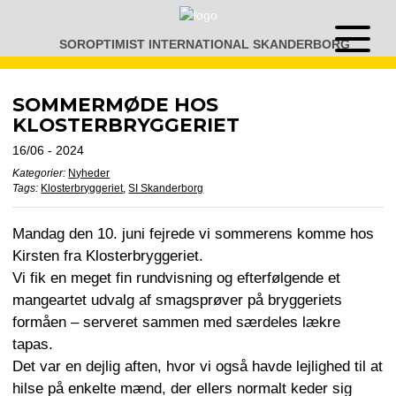
Gå
til
SOROPTIMIST INTERNATIONAL SKANDERBORG
Åben
indhold
eller
luk
menu
SOMMERMØDE HOS
KLOSTERBRYGGERIET
16/06 - 2024
Kategorier:
Nyheder
Tags:
Klosterbryggeriet
,
SI Skanderborg
Mandag den 10. juni fejrede vi sommerens komme hos
Kirsten fra Klosterbryggeriet.
Vi fik en meget fin rundvisning og efterfølgende et
mangeartet udvalg af smagsprøver på bryggeriets
formåen – serveret sammen med særdeles lækre
tapas.
Det var en dejlig aften, hvor vi også havde lejlighed til at
hilse på enkelte mænd, der ellers normalt keder sig