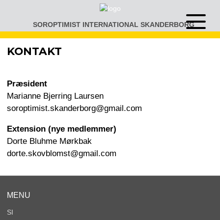
Gå
til
SOROPTIMIST INTERNATIONAL SKANDERBORG
Åben
indhold
eller
luk
KONTAKT
menu
Præsident
Marianne Bjerring Laursen
soroptimist.skanderborg@gmail.com
Extension (nye medlemmer)
Dorte Bluhme Mørkbak
dorte.skovblomst@gmail.com
MENU
SI