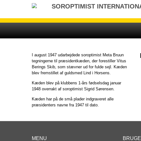
Gå
SOROPTIMIST INTERNATION
til
indhold
I august 1947 udarbejdede soroptimist Meta Bruun
tegningerne til præsidentkæden, der forestiller Vitus
Berings Skib, som stævner ud for fulde sejl. Kæden
blev fremstillet af guldsmed Lind i Horsens.
Kæden blev på klubbens 1-års fødselsdag januar
1948 overrakt af soroptimist Sigrid Sørensen.
Kæden har på de små plader indgraveret alle
præsidenters navne fra 1947 til dato.
MENU
BRUG