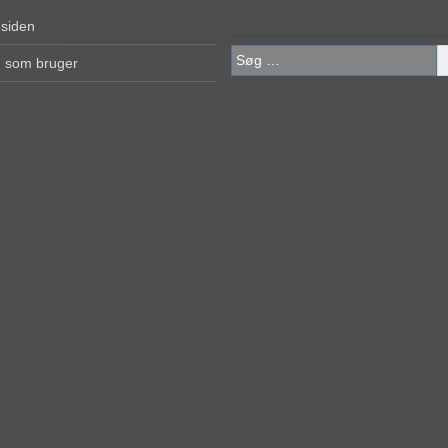
 siden
Søg
g som bruger
efter: