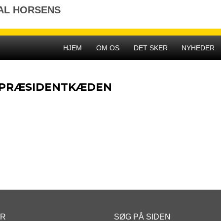
AL HORSENS
HJEM
OM OS
DET SKER
NYHEDER
PRÆSIDENTKÆDEN
ER
SØG PÅ SIDEN