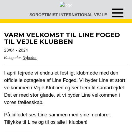
Gå
til
SOROPTIMIST INTERNATIONAL VEJLE
Åben
indhold
eller
luk
menu
VARM VELKOMST TIL LINE FOGED
TIL VEJLE KLUBBEN
23/04 - 2024
Kategorier:
Nyheder
I april fejrede vi endnu et festligt klubmøde med den
officielle optagelse af Line Foged. Vi byder Line et stort
velkommen i Vejle Klubben og ser frem til samarbejdet.
Det er med stor glæde, at vi byder Line velkommen i
vores fællesskab.
På billedet ses Line sammen med sine mentorer.
Tillykke til Line og til os alle i klubben!