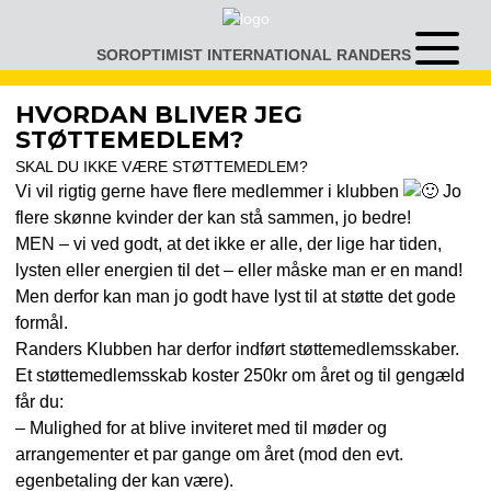
Gå
til
SOROPTIMIST INTERNATIONAL RANDERS
Åben
indhold
eller
luk
HVORDAN BLIVER JEG
menu
STØTTEMEDLEM?
SKAL DU IKKE VÆRE STØTTEMEDLEM?
Vi vil rigtig gerne have flere medlemmer i klubben
Jo
flere skønne kvinder der kan stå sammen, jo bedre!
MEN – vi ved godt, at det ikke er alle, der lige har tiden,
lysten eller energien til det – eller måske man er en mand!
Men derfor kan man jo godt have lyst til at støtte det gode
formål.
Randers Klubben har derfor indført støttemedlemsskaber.
Et støttemedlemsskab koster 250kr om året og til gengæld
får du:
– Mulighed for at blive inviteret med til møder og
arrangementer et par gange om året (mod den evt.
egenbetaling der kan være).