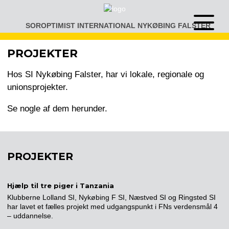
Gå
til
SOROPTIMIST INTERNATIONAL NYKØBING FALSTER
Åben
indhold
eller
luk
PROJEKTER
menu
Hos SI Nykøbing Falster, har vi lokale, regionale og
unionsprojekter.
Se nogle af dem herunder.
PROJEKTER
Hjælp til tre piger i Tanzania
Klubberne Lolland SI, Nykøbing F SI, Næstved SI og Ringsted SI
har lavet et fælles projekt med udgangspunkt i FNs verdensmål 4
– uddannelse.