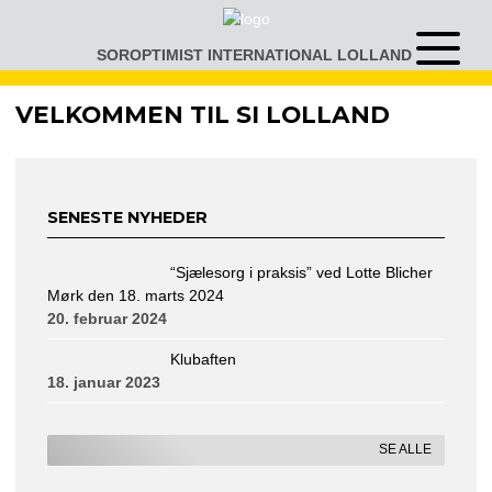
Gå
til
SOROPTIMIST INTERNATIONAL LOLLAND
Åben
indhold
eller
luk
VELKOMMEN TIL SI LOLLAND
menu
SENESTE NYHEDER
“Sjælesorg i praksis” ved Lotte Blicher
Mørk den 18. marts 2024
20. februar 2024
Klubaften
18. januar 2023
SE ALLE