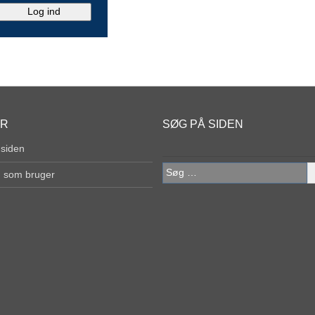
ER
SØG PÅ SIDEN
 siden
Søg
g som bruger
efter: