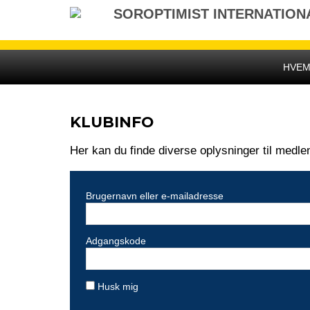
Gå
SOROPTIMIST INTERNATION
til
indhold
HVEM
KLUBINFO
Her kan du finde diverse oplysninger til medl
Brugernavn eller e-mailadresse
Adgangskode
Husk mig