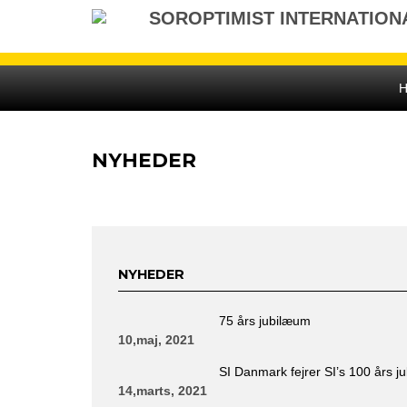
Gå
SOROPTIMIST INTERNATIO
til
indhold
NYHEDER
NYHEDER
75 års jubilæum
10,maj, 2021
SI Danmark fejrer SI’s 100 års j
14,marts, 2021