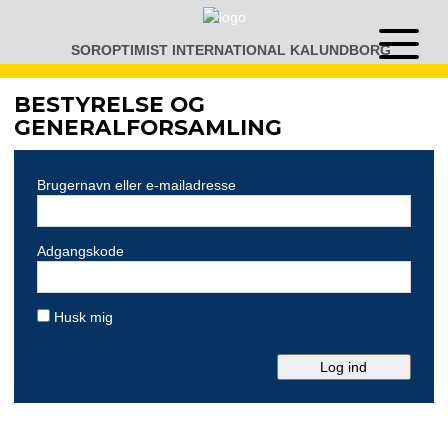
Gå
til
SOROPTIMIST INTERNATIONAL KALUNDBORG
Åben
indhold
eller
luk
BESTYRELSE OG
menu
GENERALFORSAMLING
Brugernavn eller e-mailadresse
Adgangskode
Husk mig