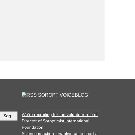
SOROPTIVOICEBLOG
We’re recruiting for the volunteer role of
Director of Soroptimist International
Foundation
Science in action, enabling us to chart a