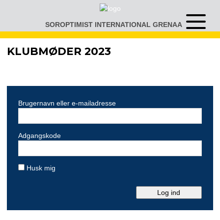
Gå
til
SOROPTIMIST INTERNATIONAL GRENAA
Åben
indhold
eller
luk
KLUBMØDER 2023
menu
Brugernavn eller e-mailadresse
Adgangskode
Husk mig