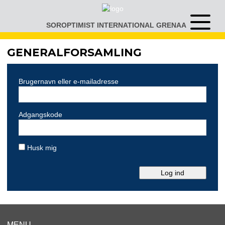
Gå
til
SOROPTIMIST INTERNATIONAL GRENAA
Åben
indhold
eller
luk
GENERALFORSAMLING
menu
Brugernavn eller e-mailadresse
Adgangskode
Husk mig
MENU