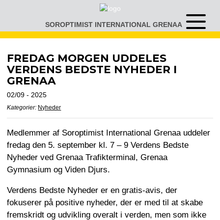
Gå
til
SOROPTIMIST INTERNATIONAL GRENAA
Åben
indhold
eller
luk
menu
FREDAG MORGEN UDDELES
VERDENS BEDSTE NYHEDER I
GRENAA
02/09 - 2025
Kategorier:
Nyheder
Medlemmer af Soroptimist International Grenaa uddeler
fredag den 5. september kl. 7 – 9 Verdens Bedste
Nyheder ved Grenaa Trafikterminal, Grenaa
Gymnasium og Viden Djurs.
Verdens Bedste Nyheder er en gratis-avis, der
fokuserer på positive nyheder, der er med til at skabe
fremskridt og udvikling overalt i verden, men som ikke